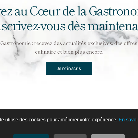
ez au Cœur de la Gastron
nscrivez-vous dès maintena
stronomie : recevez des actualités exclusives, des offres a
culinaire et bien plus encore.
Je m'inscris
Rillette de Canard Maison
te utilise des cookies pour améliorer votre expérience.
En savoi