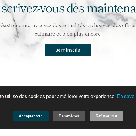
nscrivez-vous dès maintena
stronomie : recevez des actualités exclusives, des offres a
culinaire et bien plus encore.
Je m'inscris
te utilise des cookies pour améliorer votre expérience.
En savoi
on à L'Os Maison - 400g en
Accepter tout
Paramètres
Refuser tout
17,00 €
Fabricant:
Comptoir de la G