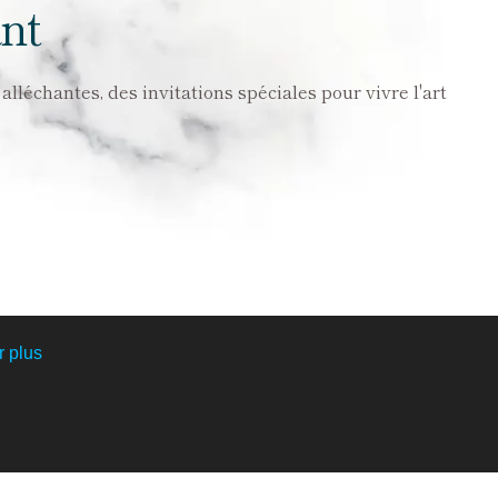
nt
lléchantes, des invitations spéciales pour vivre l'art
r plus
viron
astronomie