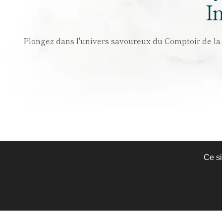
I
Plongez dans l'univers savoureux du Comptoir de la Ga
Ce si
Jamb