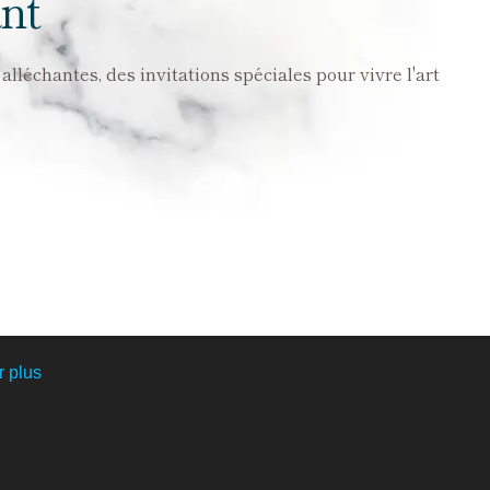
nt
lléchantes, des invitations spéciales pour vivre l'art
e Cuisson TUBER
r plus