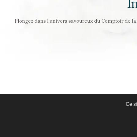
I
Plongez dans l'univers savoureux du Comptoir de la Ga
Truffes Noires
Ce si