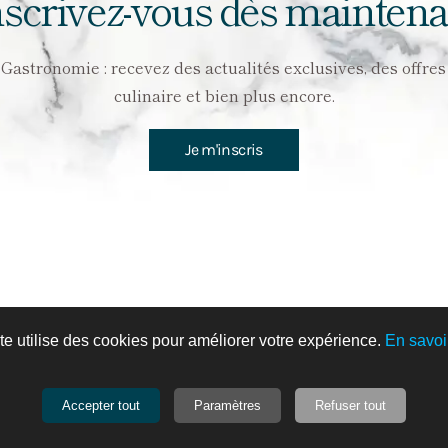
nscrivez-vous dès maintena
stronomie : recevez des actualités exclusives, des offres a
culinaire et bien plus encore.
Je m'inscris
 Entières Brossées Extra 1èr
MELANOSPORUM - 80g
te utilise des cookies pour améliorer votre expérience.
En savoi
Accepter tout
Paramètres
Refuser tout
165,00 €