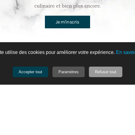
culinaire et bien plus encore.
Je m'inscris
te utilise des cookies pour améliorer votre expérience.
En savoi
Sprats Légèrement Fumés
Accepter tout
Paramètres
Refuser tout
4,50 €
Fabricant:
Seafrais Gold